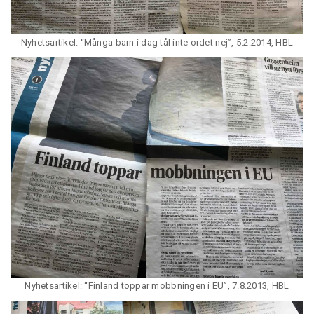
Nyhetsartikel: “Många barn i dag tål inte ordet nej”, 5.2.2014, HBL
Nyhetsartikel: “Finland toppar mobbningen i EU”, 7.8.2013, HBL