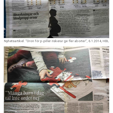
Nyhetsartikel: “Oron för p-piller riskerar ge fler aborter”, 6.1.2014, HBL