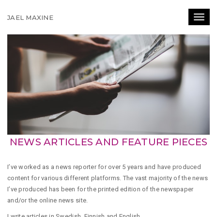
JAEL MAXINE
Toggl
NEWS ARTICLES AND FEATURE PIECES
I’ve worked as a news reporter for over 5 years and have produced
content for various different platforms. The vast majority of the news
I’ve produced has been for the printed edition of the newspaper
and/or the online news site.
I write articles in Swedish, Finnish and English.